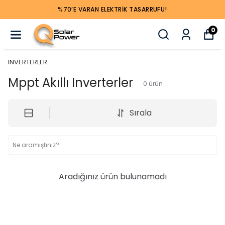
%70’E VARAN ELEKTRIK TASARRUFU!
0
INVERTERLER
Mppt Akıllı Inverterler
0
ürün
Sırala
Aradığınız ürün bulunamadı