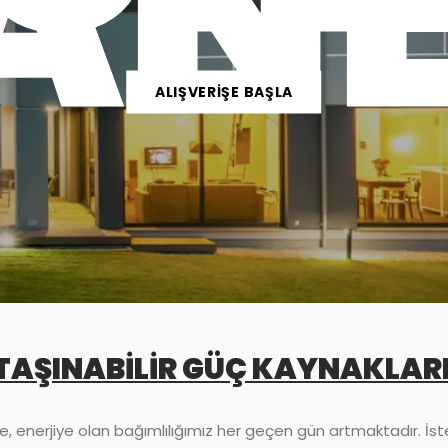
ANE
ALIŞVERİŞE BAŞLA
TAŞINABİLİR GÜÇ KAYNAKLAR
 enerjiye olan bağımlılığımız her geçen gün artmaktadır. İst