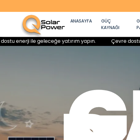
ANASAYFA
GÜÇ
G
KAYNAĞI
P
i ile geleceğe yatırım yapın.
Çevre dostu enerji ile
G