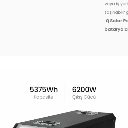
veya iş yer
taşınabilir
Q Solar 
bataryala