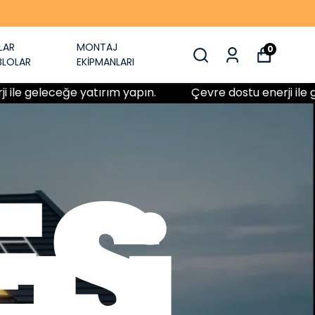
LAR
MONTAJ
0
BLOLAR
EKİPMANLARI
ceğe yatırım yapın.
Çevre dostu enerji ile geleceğe y
EŞ