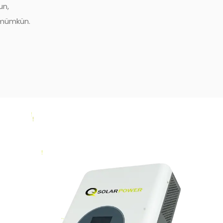
un,
k mümkün.