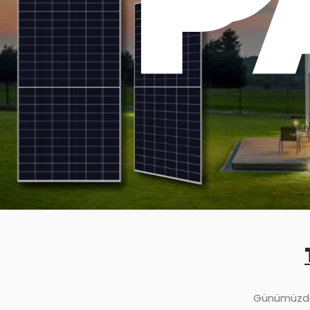
P
Günümüzde,