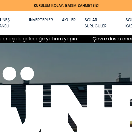
KURULUM KOLAY, BAKIM ZAHMETSIZ!
ÜNEŞ
INVERTERLER
AKÜLER
SOLAR
SO
ANELİ
SÜRÜCÜLER
KA
 geleceğe yatırım yapın.
Çevre dostu enerji ile gele
ÜN