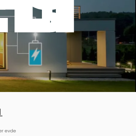
Lİ
I
er evde