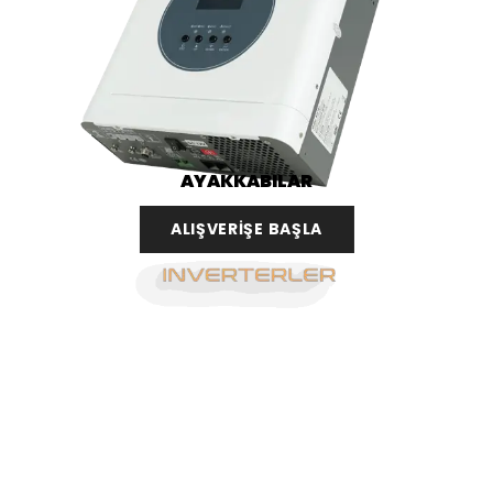
AYAKKABILAR
ALIŞVERİŞE BAŞLA