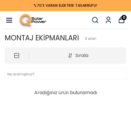
%70’E VARAN ELEKTRIK TASARRUFU!
0
MONTAJ EKİPMANLARI
0
ürün
Sırala
Aradığınız ürün bulunamadı