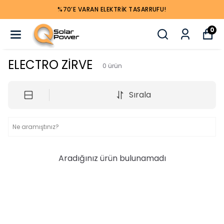
%70’E VARAN ELEKTRIK TASARRUFU!
0
ELECTRO ZİRVE
0
ürün
Sırala
Aradığınız ürün bulunamadı